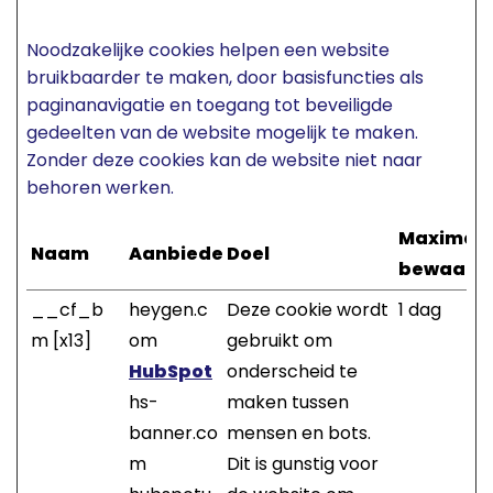
Noodzakelijke cookies helpen een website
bruikbaarder te maken, door basisfuncties als
paginanavigatie en toegang tot beveiligde
gedeelten van de website mogelijk te maken.
Zonder deze cookies kan de website niet naar
behoren werken.
Maximal
Naam
Aanbieder
Doel
bewaarte
__cf_b
heygen.c
Deze cookie wordt
1 dag
m [x13]
om
gebruikt om
HubSpot
onderscheid te
hs-
maken tussen
banner.co
mensen en bots.
m
Dit is gunstig voor