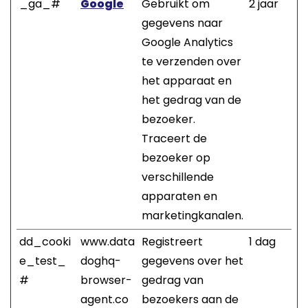
_ga_#
Google
Gebruikt om
2 jaar
gegevens naar
Google Analytics
te verzenden over
het apparaat en
het gedrag van de
bezoeker.
Traceert de
bezoeker op
verschillende
apparaten en
marketingkanalen.
dd_cooki
www.data
Registreert
1 dag
e_test_
doghq-
gegevens over het
#
browser-
gedrag van
agent.co
bezoekers aan de