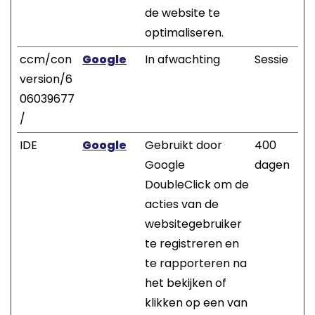
de website te
optimaliseren.
ccm/con
Google
In afwachting
Sessie
version/6
06039677
/
IDE
Google
Gebruikt door
400
Google
dagen
DoubleClick om de
acties van de
websitegebruiker
te registreren en
te rapporteren na
het bekijken of
klikken op een van