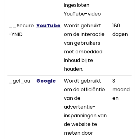
ingesloten
YouTube-video
__Secure
YouTube
Wordt gebruikt
180
-YNID
om de interactie
dagen
van gebruikers
met embedded
inhoud bij te
houden.
_gcl_au
Google
Wordt gebruikt
3
om de efficiëntie
maand
van de
en
advertentie-
inspanningen van
de website te
meten door