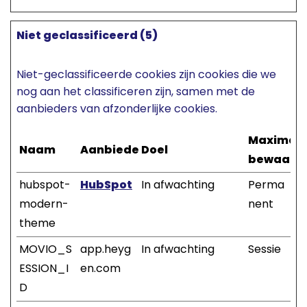
Niet geclassificeerd (5)
Niet-geclassificeerde cookies zijn cookies die we
nog aan het classificeren zijn, samen met de
aanbieders van afzonderlijke cookies.
Maximal
Naam
Aanbieder
Doel
bewaarte
hubspot-
HubSpot
In afwachting
Perma
modern-
nent
theme
MOVIO_S
app.heyg
In afwachting
Sessie
ESSION_I
en.com
D