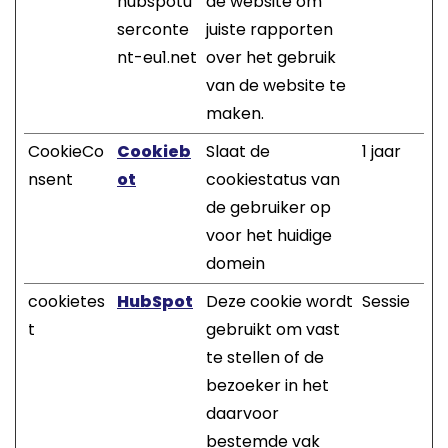
hubspotu
de website om
serconte
juiste rapporten
nt-eu1.net
over het gebruik
van de website te
maken.
CookieCo
Cookieb
Slaat de
1 jaar
nsent
ot
cookiestatus van
de gebruiker op
voor het huidige
domein
cookietes
HubSpot
Deze cookie wordt
Sessie
t
gebruikt om vast
te stellen of de
bezoeker in het
daarvoor
bestemde vak