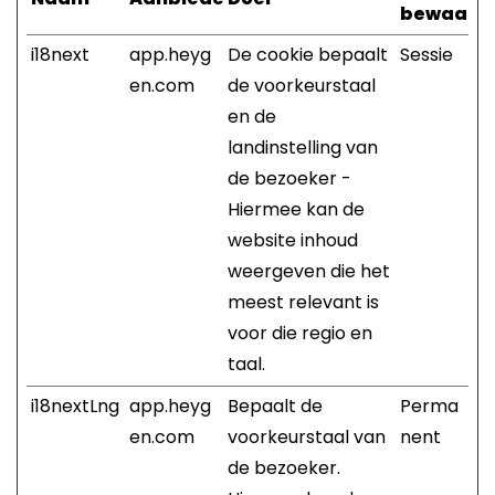
bewaarte
i18next
app.heyg
De cookie bepaalt
Sessie
en.com
de voorkeurstaal
en de
landinstelling van
de bezoeker -
Hiermee kan de
website inhoud
weergeven die het
meest relevant is
voor die regio en
taal.
i18nextLng
app.heyg
Bepaalt de
Perma
en.com
voorkeurstaal van
nent
de bezoeker.