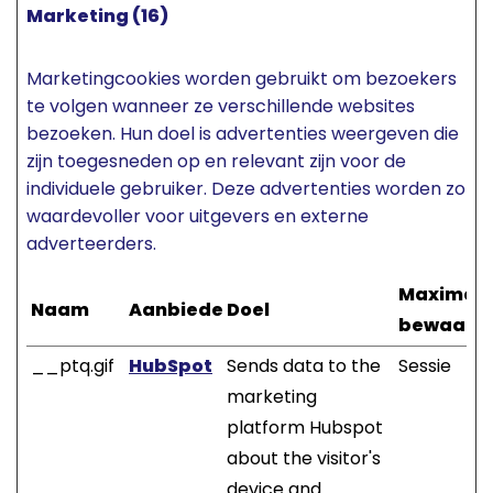
Marketing (16)
Marketingcookies worden gebruikt om bezoekers
te volgen wanneer ze verschillende websites
bezoeken. Hun doel is advertenties weergeven die
zijn toegesneden op en relevant zijn voor de
individuele gebruiker. Deze advertenties worden zo
waardevoller voor uitgevers en externe
adverteerders.
Maximal
Naam
Aanbieder
Doel
bewaarte
__ptq.gif
HubSpot
Sends data to the
Sessie
marketing
platform Hubspot
about the visitor's
device and