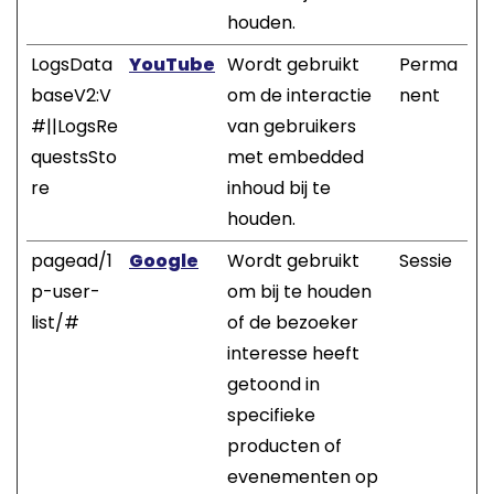
houden.
LogsData
YouTube
Wordt gebruikt
Perma
baseV2:V
om de interactie
nent
#||LogsRe
van gebruikers
questsSto
met embedded
re
inhoud bij te
houden.
pagead/1
Google
Wordt gebruikt
Sessie
p-user-
om bij te houden
list/#
of de bezoeker
interesse heeft
getoond in
specifieke
producten of
evenementen op