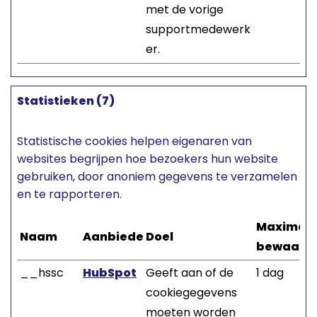
met de vorige
supportmedewerk
er.
Statistieken (7)
Statistische cookies helpen eigenaren van
websites begrijpen hoe bezoekers hun website
gebruiken, door anoniem gegevens te verzamelen
en te rapporteren.
Maximal
Naam
Aanbieder
Doel
bewaarte
__hssc
HubSpot
Geeft aan of de
1 dag
cookiegegevens
moeten worden