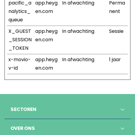
pacific_a
app.heyg
In afwachting
Perma
nalytics_
en.com
nent
queue
X_GUEST
app.heyg
In afwachting
Sessie
_SESSION
en.com
_TOKEN
x-movio-
app.heyg
In afwachting
1 jaar
v-id
en.com
SECTOREN
OVER ONS