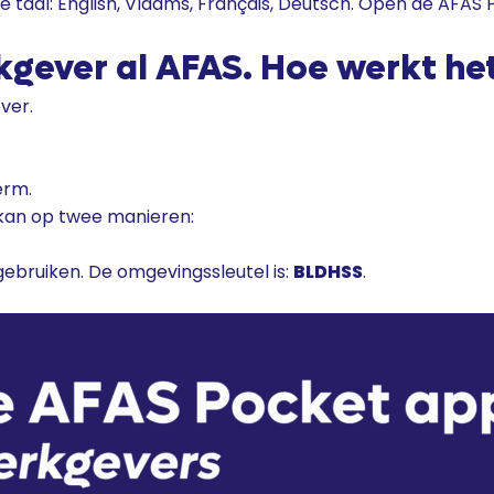
 taal: English, Vlaams, Français, Deutsch. Open de AFAS P
rkgever al AFAS. Hoe werkt he
ver.
erm.
kan op twee manieren:
ebruiken. De omgevingssleutel is:
BLDHSS
.