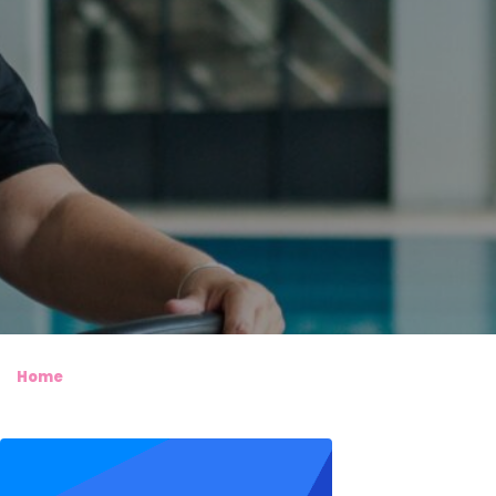
Home
❯
AFAS Pocket